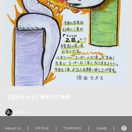
2025年1月4日
【浜田カオス】新年のご挨拶
santa
About Us
PR FILE
TSUKUMO
Goods
Memb