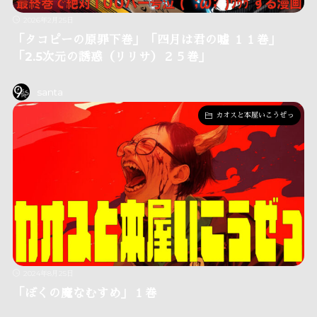
2026年2月25日
「タコピーの原罪下巻」「四月は君の嘘 １１巻」
「2.5次元の誘惑（リリサ）２５巻」
santa
カオスと本屋いこうぜっ
2024年8月25日
「ぼくの魔なむすめ」１巻