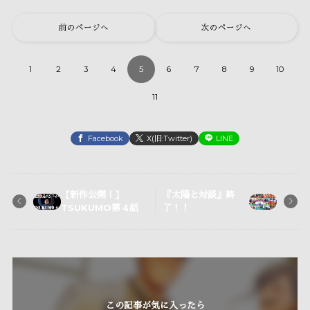
前のページへ
次のページへ
1
2
3
4
5
6
7
8
9
10
11
Facebook
X(旧:Twitter)
LINE
【新作公開！】
『太陽と対談』終
TSUKUMO第４話
了！！
この記事が気に入ったら