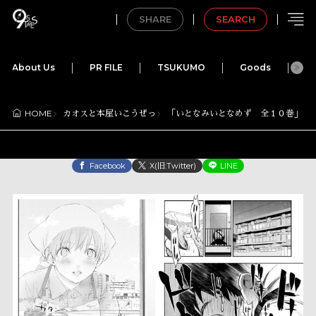
SHARE
SEARCH
About Us
PR FILE
TSUKUMO
Goods
M
カオスと本屋いこうぜっ
「いとなみいとなめず 全１０巻」(5ペ
HOME
Facebook
X(旧:Twitter)
LINE