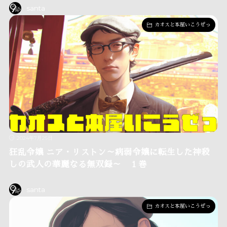
santa
カオスと本屋いこうぜっ
2024年7月25日
狂乱令嬢 ニア・リストン～病弱令嬢に転生した神殺
しの武人の華麗なる無双録～ １巻
santa
カオスと本屋いこうぜっ