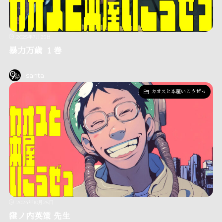
2025年7月25日
暴力万歳 １巻
santa
カオスと本屋いこうぜっ
2024年10月25日
窪ノ内英策 先生