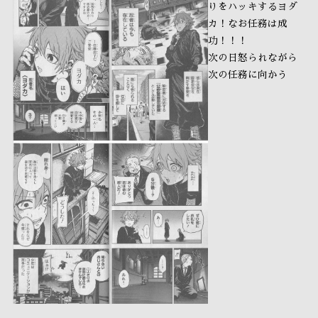
りをハッキするヨダ
カ！なお任務は成
功！！！
次の日怒られながら
次の任務に向かう