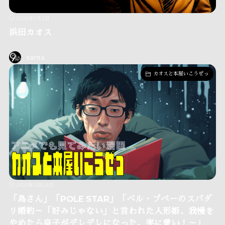
2026年7月2日
浜田カオス
santa
カオスと本屋いこうぜっ
2025年12月25日
「島さん」「POLE STAR」「ベル・プペーのスパダ
リ婚約～「好みじゃない」と言われた人形姫、我慢を
やめたら皇子がデレデレになった。実に愛い！～」