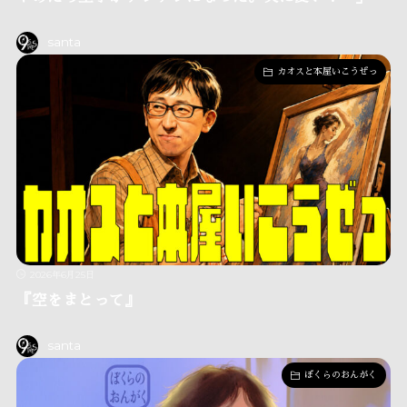
santa
カオスと本屋いこうぜっ
2026年6月25日
『空をまとって』
santa
ぼくらのおんがく