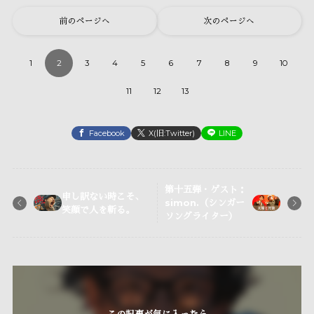
前のページへ
次のページへ
1
2
3
4
5
6
7
8
9
10
11
12
13
Facebook
X(旧:Twitter)
LINE
第十五弾・ゲスト：
申し訳ない時こそ、
simon.（シンガー
笑顔で人を斬る。
ソングライター）