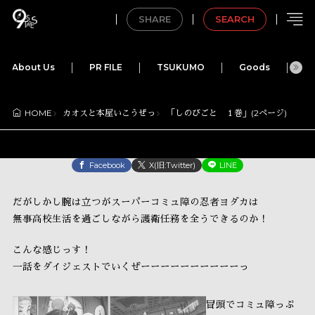
SHARE
SEARCH
About Us
PR FILE
TSUKUMO
Goods
M
カオスと本屋いこうぜっ
「しのびごと １巻」(2ページ)
HOME
Facebook
X(旧:Twitter)
LINE
だがしかし腕は立つがスーパーコミュ障の忍者ヨダカは
無事高校生活を過ごしながら護衛任務を全うできるのか！
こんな感じっす！
一話をダイジェストでいくぜーーーーーーーーーーっ
冒頭でコミュ障っぷ