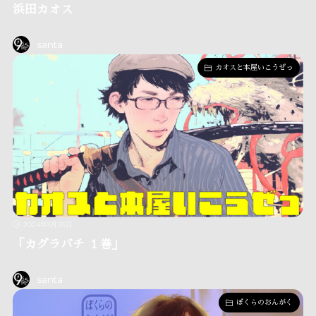
浜田カオス
santa
カオスと本屋いこうぜっ
2024年5月25日
「カグラバチ １巻」
santa
ぼくらのおんがく