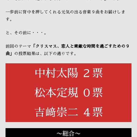
一歩前に背中を押してくれる元気の出る音楽９曲をお届けしま
す。
と、その前に・・・。
前回のテーマ
「クリスマス、恋人と素敵な時間を過ごすための９
曲」
の投票結果は、以下の通りです。
中村太陽 ２票
松本定規 ０票
吉﨑崇二 ４票
〜総合〜