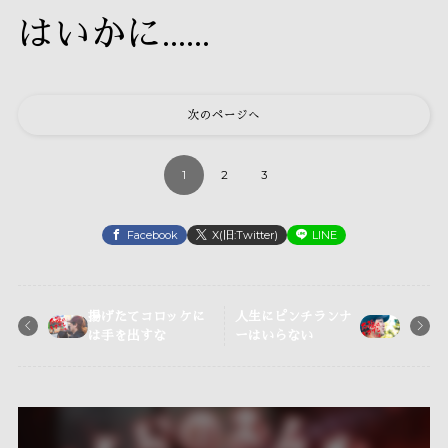
はいかに……
次のページへ
1
2
3
Facebook
X(旧:Twitter)
LINE
揚げたてコロッケに
人生にピンチランナ
は手を出すな
ーはいらない