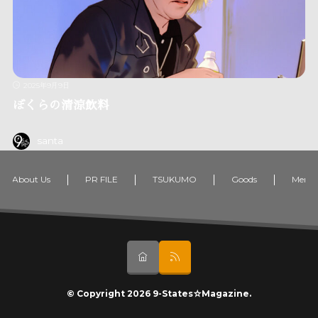
2025年9月9日
ぼくらの清涼飲料
santa
About Us
PR FILE
TSUKUMO
Goods
Memb
© Copyright 2026
9-States☆Magazine
.