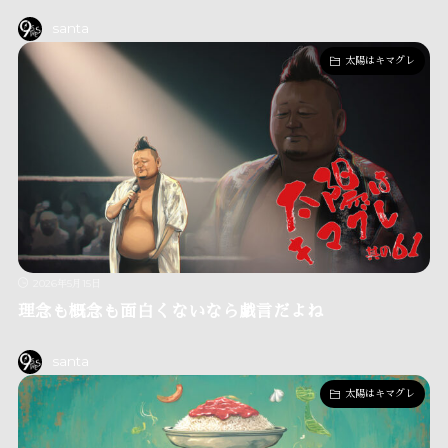
santa
太陽はキマグレ
2026年5月15日
理念も概念も面白くないなら戯言だよね
santa
太陽はキマグレ