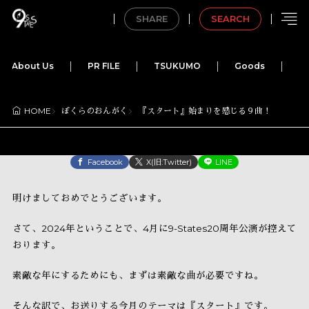
SHARE
SEARCH
About Us
PR FILE
TSUKUMO
Goods
M
ぼくらのおんがく
『スタート』始まりを感じる９曲！
HOME
Facebook
X(旧:Twitter)
LINE
明けましておめでとうございます。
さて、2024年ということで、4月に9-States20周年公演が控えて
おります。
素敵な年にするためにも、まずは素敵な曲が必要ですね。
そんな訳で、お送りする今月のテーマは『スタート』です。