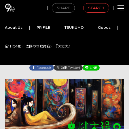
SHARE
SEARCH
About Us
PR FILE
TSUKUMO
Goods
M
太陽のお歌詩箱
『大丈夫』
HOME
Facebook
X(旧:Twitter)
LINE