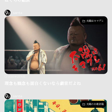
ぼくらの船旅
santa
太陽はキマグレ
2026年5月15日
理念も概念も面白くないなら戯言だよね
santa
太陽のお歌詩箱