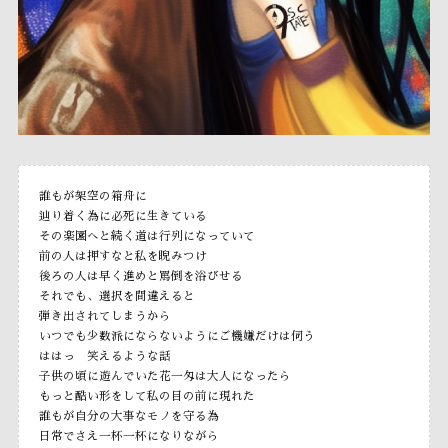
誰もが架空の箱舟に
辿り着く為に必死に生きている
その楽園へと続く道は行列になっていて
前の人は押すなと私を睨みつけ
後ろの人は早く進めと罵倒を浴びせる
それでも、選択を間違えると
弾き出されてしまうから
いつでも少数派にならないようにご機嫌だけは伺う
ははっ 笑えるような話
子供の頃に遊んでいた花一匁は大人になったら
もっと酷い形をして私の目の前に現れた
誰もが自分の大事なモノを守る為
日常でさえ一杯一杯になりながら