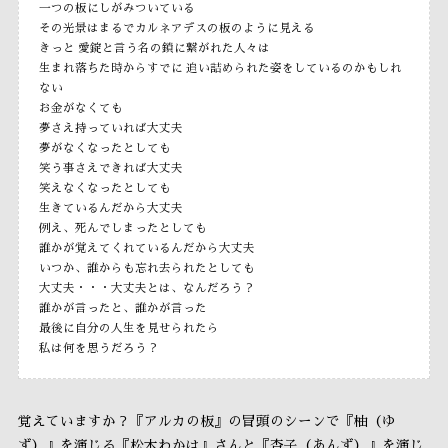
一つの板にしがみついている
その光景はまるでカルネアデスの板のように見える
きっと 愛錠と言う名の鎖に繋がれた人々は
生まれ落ちた時からすでに 追い詰められた姿をしているのかもしれ
ない
お金がなくても
夢さえ持っていれば大丈夫
夢がなくなったとしても
笑う事さえできれば大丈夫
笑えなくなったとしても
生きているんだから大丈夫
例え、死んでしまったとしても
誰かが覚えてくれているんだから大丈夫
いつか、誰からも忘れ去られたとしても
大丈夫・・・大丈夫とは、なんだろう？
誰かが言ったと、誰かが言った
最後に自分の人生を見せられたら
私は何を思うだろう？
覚えていますか？『アルカの板』の冒頭のシーンで『柚（ゆ
ず）』を演じる『松木わかは』さんと『杏子（あんず）』を演じ