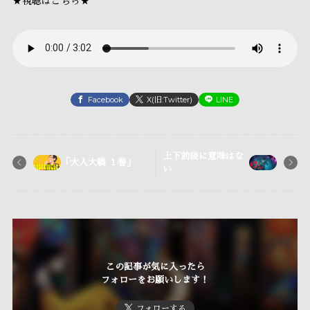
★視聴はこちら★
Facebook
X(旧:Twitter)
LINE
上下前後に意味はな
「大人大戦 １巻」
い
この記事が気に入ったら
フォローをお願いします！
フォローする