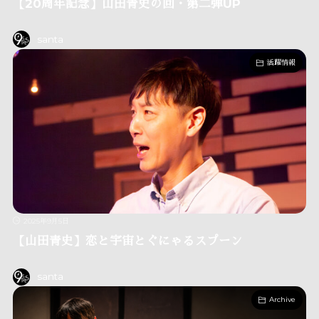
【20周年記念】山田青史の回・第二弾UP
santa
活躍情報
2025年9月5日
【山田青史】恋と宇宙とぐにゃるスプーン
santa
Archive