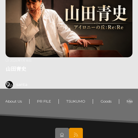
2026年7月18日
山田青史
santa
About Us
PR FILE
TSUKUMO
Goods
Memb