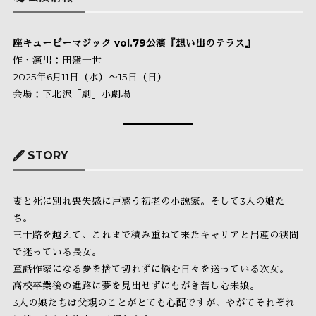
座キューピーマジック vol.79公演『想い出のテラス』
作・演出：田窪一世
2025年6月11日（水）〜15日（日）
会場：下北沢「劇」小劇場
🖋 STORY
妻と死に別れ喪失感に戸惑う初老の小説家。そして3人の娘た
ち。
三十路を越えて、これまで積み重ねて来たキャリアと出産の狭間
で迷っている長女。
童話作家になる夢を捨て切れずに悩む日々を送っている次女。
高校卒業後の進路に夢を見出せずにもがき苦しむ未娘。
3人の娘たちは父親のことがとても心配ですが、やがてそれぞれ