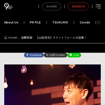
SHARE
SEARCH
About Us
PR FILE
TSUKUMO
Goods
M
活躍情報
【山田青史】チケットフォームが登場！
HOME
Facebook
X(旧:Twitter)
LINE