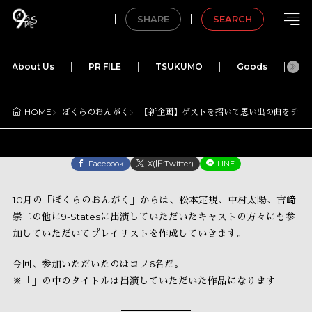
SHARE
SEARCH
About Us
PR FILE
TSUKUMO
Goods
M
ぼくらのおんがく
【新企画】ゲストを招いて思い出の曲をチョ
HOME
Facebook
X(旧:Twitter)
LINE
10月の「ぼくらのおんがく」からは、松本定規、中村太陽、吉﨑
崇二の他に9-Statesに出演していただいたキャストの方々にも参
加していただいてプレイリストを作成していきます。
今回、参加いただいたのはコノ6名だ。
※「」の中のタイトルは出演していただいた作品になります