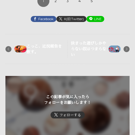
1
2
3
4
5
Facebook
X(旧:Twitter)
LINE
決まった遊びしかや
こっこ、近況報告を
らない奴はつまらな
致す。
い
この記事が気に入ったら
フォローをお願いします！
フォローする