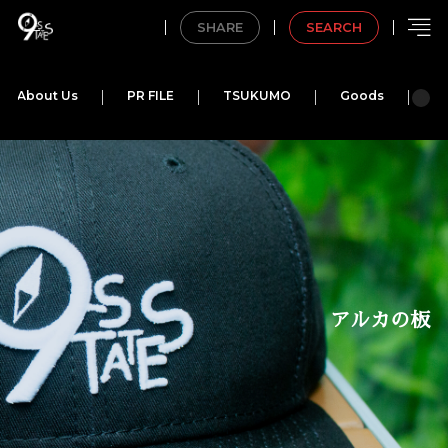
SHARE
SEARCH
About Us
PR FILE
TSUKUMO
Goods
M
アルカの板