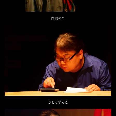
南雲キエ
かとうずんこ