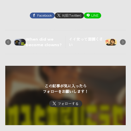
Facebook
X(旧:Twitter)
LINE
When did we
イイ女って面倒くさ
become clowns?
い
この記事が気に入ったら
フォローをお願いします！
フォローする