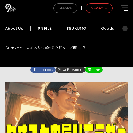
SHARE
SEARCH
About Us
PR FILE
TSUKUMO
Goods
M
カオスと本屋いこうぜっ
相席 １巻
HOME
Facebook
X(旧:Twitter)
LINE