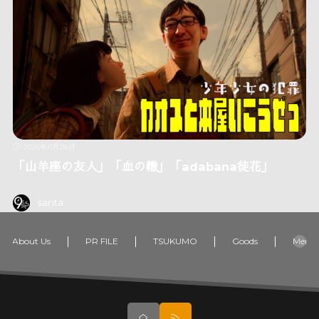
2025年11月28日
「山羊座の友人」「血の轍」「adabana徒花」
santa
About Us
PR FILE
TSUKUMO
Goods
Memb