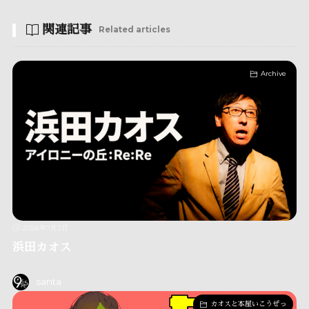
関連記事
Related articles
Archive
2026年7月2日
浜田カオス
santa
カオスと本屋いこうぜっ