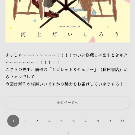
よっしゃ～～～～～～～～！！！！ついに秘蔵っ子出すときキタ
ーーーーーーー！！！！！！
こちらの先生、前作の「シガレット＆チェリー」（秋田書店）か
らファンでして！
今回は新作の相席いいですかの魅力をお届けしていきまする！
次のページへ
1
2
3
4
5
6
7
8
9
10
11