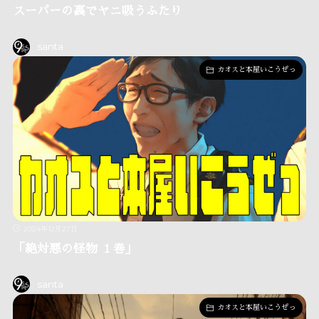
スーパーの裏でヤニ吸うふたり
santa
カオスと本屋いこうぜっ
2024年12月27日
「絶対悪の怪物 １巻」
santa
カオスと本屋いこうぜっ