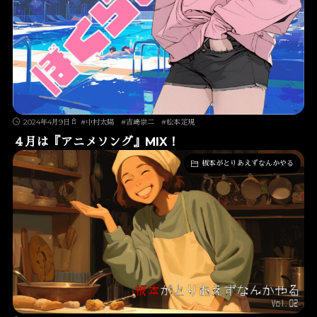
2024年4月9日
#
中村太陽
#
吉﨑崇二
#
松本定規
４月は『アニメソング』MIX！
板本がとりあえずなんかやる