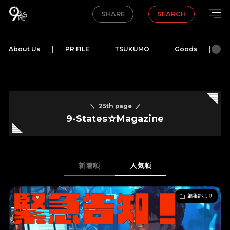
SHARE
SEARCH
About Us
PR FILE
TSUKUMO
Goods
M
25th page
9-States☆Magazine
新着順
人気順
編集部より