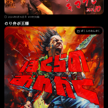
2024年3月15日
#
中村太陽
のり弁が王様
ぼくらのおんがく