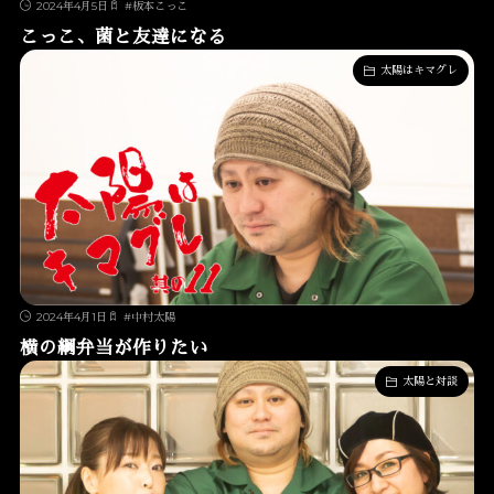
2024年4月5日
#
板本こっこ
こっこ、菌と友達になる
太陽はキマグレ
2024年4月1日
#
中村太陽
横の綱弁当が作りたい
太陽と対談