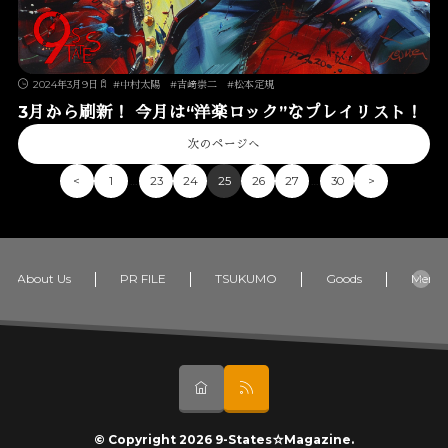
2024年3月9日
#
中村太陽
#
吉﨑崇二
#
松本定規
3月から刷新！ 今月は“洋楽ロック”なプレイリスト！
次のページへ
…
…
<
1
23
24
25
26
27
30
>
About Us
PR FILE
TSUKUMO
Goods
Memb
© Copyright 2026
9-States☆Magazine
.