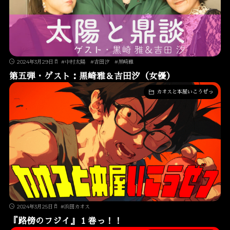
2024年3月29日
#
中村太陽
#
吉田汐
#
黒崎雅
第五弾・ゲスト：黒崎雅＆吉田汐（女優）
カオスと本屋いこうぜっ
2024年3月25日
#
浜田カオス
『路傍のフジイ』１巻っ！！