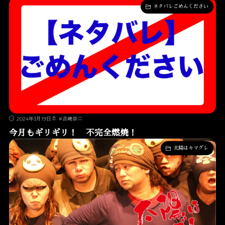
ネタバレごめんください
2024年3月19日
#
吉﨑崇二
今月もギリギリ！ 不完全燃焼！
太陽はキマグレ