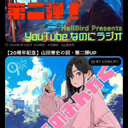
2024年4月10日
#
20周年
#
久郷清
#
山田青史
【20周年記念】山田青史の回・第二弾UP
ぼくらのおんがく