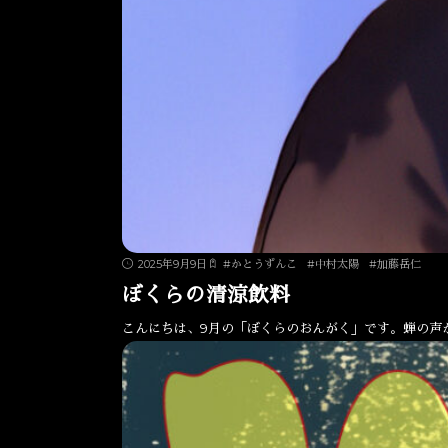
2025年9月9日
#
かとうずんこ
#
中村太陽
#
加藤岳仁
ぼくらの清涼飲料
こんにちは、9月の「ぼくらのおんがく」です。蝉の声