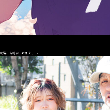
太陽、吉﨑崇二に加え、9-……