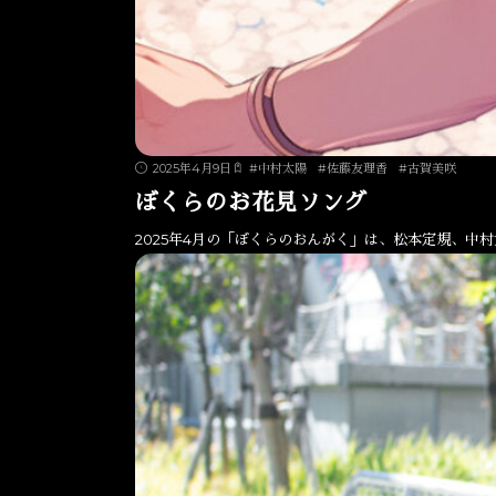
2025年4月9日
#
中村太陽
#
佐藤友理香
#
古賀美咲
ぼくらのお花見ソング
2025年4月の「ぼくらのおんがく」は、松本定規、中村