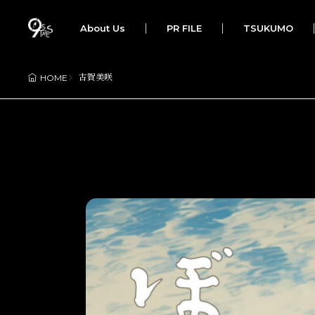
About Us
PR FILE
TSUKUMO
古賀美咲
HOME