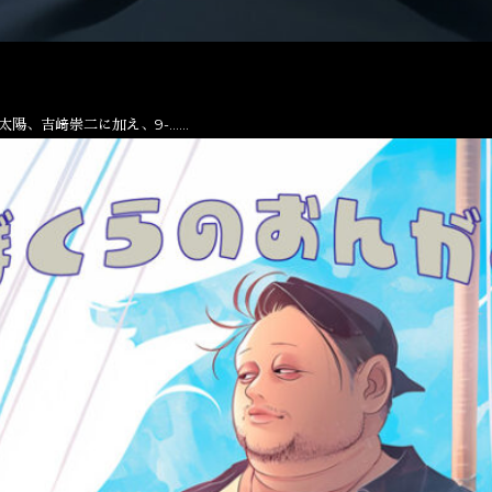
太陽、吉﨑崇二に加え、9-……