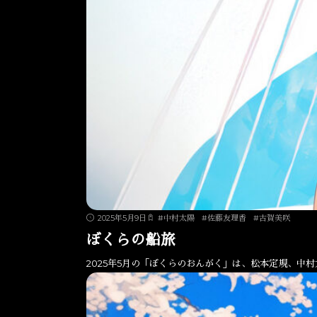
2025年5月9日
#
中村太陽
#
佐藤友理香
#
古賀美咲
ぼくらの船旅
2025年5月の「ぼくらのおんがく」は、松本定規、中村