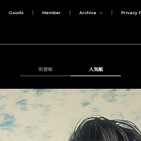
Goods
Member
Archive
Privacy P
新着順
人気順