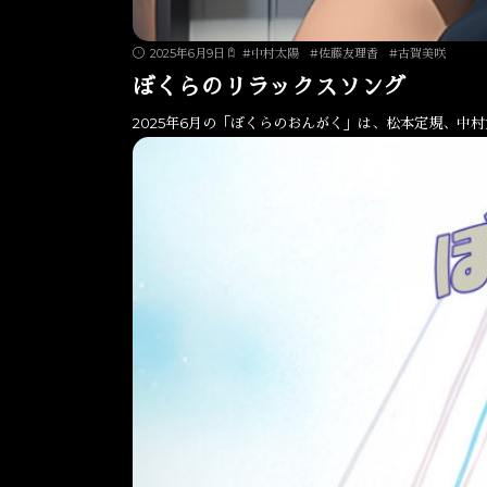
2025年6月9日
#
中村太陽
#
佐藤友理香
#
古賀美咲
ぼくらのリラックスソング
2025年6月の「ぼくらのおんがく」は、松本定規、中村