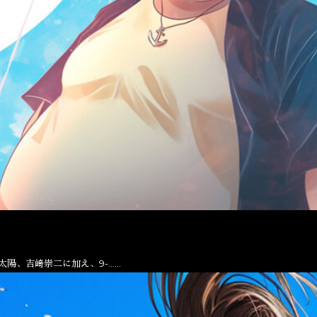
太陽、吉﨑崇二に加え、9-……