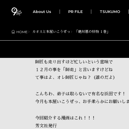
About Us
PR FILE
TSUKUMO
カオスと本屋いこうぜっ
「絶対悪の怪物 １巻」
HOME
師匠も走り出すほど忙しいという意味で
１２月の事を「師走」と言いますけどね
て事はよ、オレ師匠じゃね？（誰のだよ）
こんちわ、弟子は取らないで有名な浜田です！
今月も本屋いこうぜっ、お手柔らかにお願いし
今回紹介する漫画はこれ！！！
芳文社発行