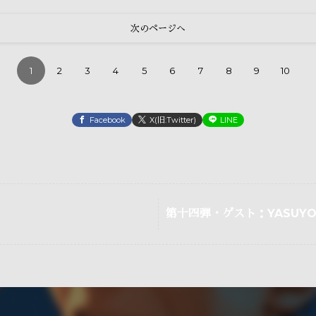
次のページへ
1
2
3
4
5
6
7
8
9
10
Facebook
X(旧:Twitter)
LINE
第十四弾・ゲスト：YASUY