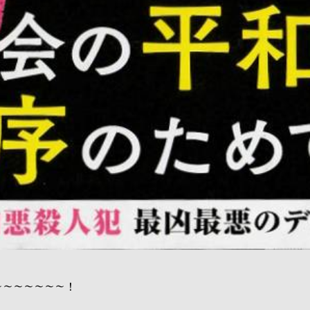
～～～～～～～！