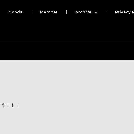
Goods
Member
Archive
Privacy P
ます！！！