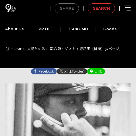
SHARE
SEARCH
About Us
PR FILE
TSUKUMO
Goods
M
太陽と対談
第八弾・ゲスト：豊島歩（俳優）(4ページ)
HOME
Facebook
X(旧:Twitter)
LINE