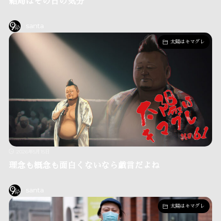
結局はその日の気分
santa
太陽はキマグレ
2026年5月15日
理念も概念も面白くないなら戯言だよね
santa
太陽はキマグレ