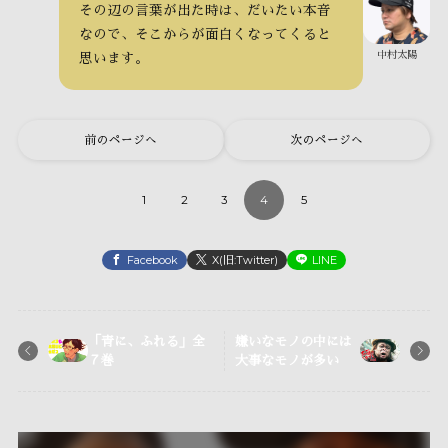
その辺の言葉が出た時は、だいたい本音
なので、そこからが面白くなってくると
中村太陽
思います。
前のページへ
次のページへ
1
2
3
4
5
Facebook
X(旧:Twitter)
LINE
「青に、ふれる」全
嫌いなモノの中には
７巻
大事なモノが多い