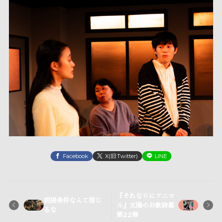
Facebook
X(旧:Twitter)
LINE
『それなりにアニマ
前提条件なんて信じ
ル』太陽のお歌詩箱
るな
第22弾