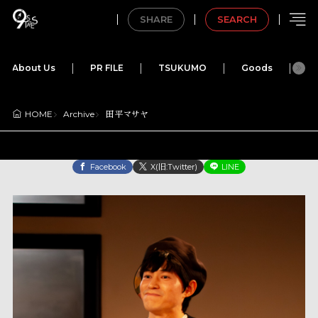
SHARE
SEARCH
About Us
PR FILE
TSUKUMO
Goods
M
Archive
田平マサヤ
HOME
Facebook
X(旧:Twitter)
LINE