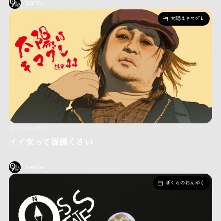
santa
太陽はキマグレ
2025年9月1日
イイ女って面倒くさい
santa
ぼくらのおんがく