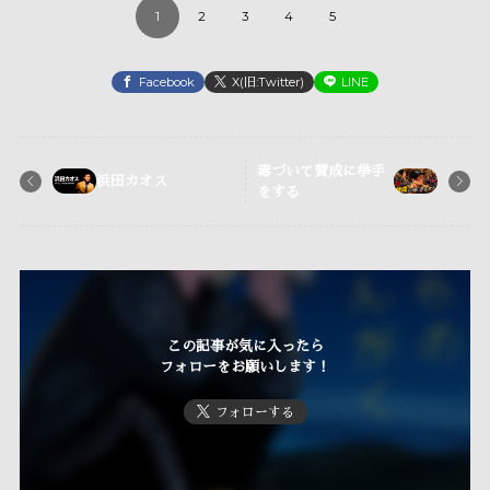
1
2
3
4
5
Facebook
X(旧:Twitter)
LINE
毒づいて賛成に挙手
浜田カオス
をする
この記事が気に入ったら
フォローをお願いします！
フォローする