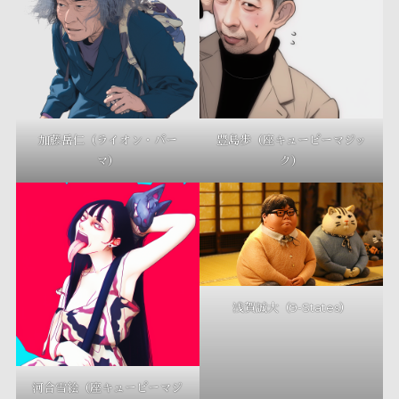
加藤岳仁（ライオン・パー
豊島歩（座キューピーマジッ
マ）
ク）
浅賀誠大（9-States）
河合雪絵（座キューピーマジ