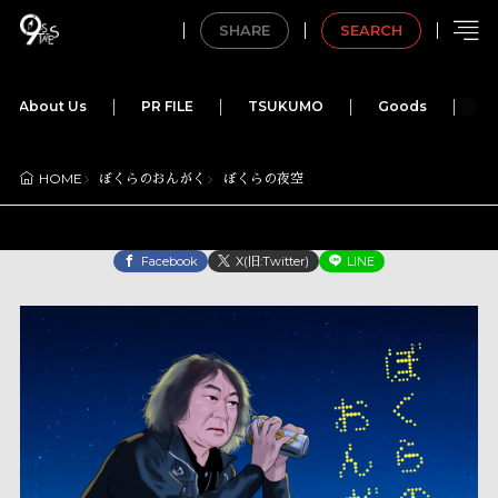
SHARE
SEARCH
About Us
PR FILE
TSUKUMO
Goods
M
ぼくらのおんがく
ぼくらの夜空
HOME
Facebook
X(旧:Twitter)
LINE