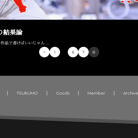
の結果論
作品で書けばいいじゃん……
…
<
1
6
7
8
TSUKUMO
Goods
Member
Archiv