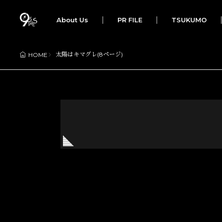
About Us
PR FILE
TSUKUMO
太陽はキマグレ(8ページ)
HOME