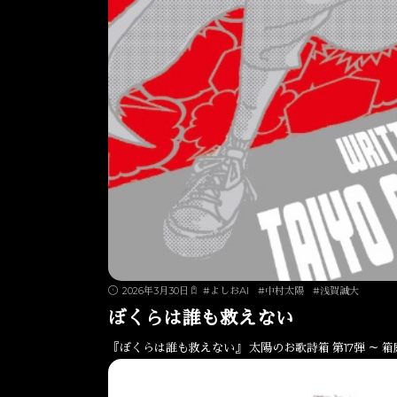
2026年3月30日
#
よしおAI
#
中村太陽
#
浅賀誠大
ぼくらは誰も救えない
『ぼくらは誰も救えない』 太陽のお歌詩箱 第17弾 ～ 